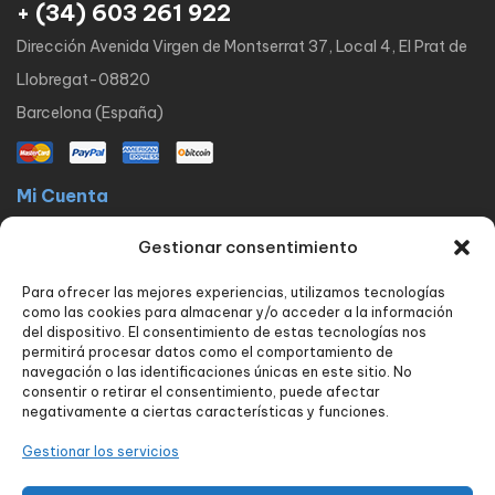
+ (34) 603 261 922
Dirección Avenida Virgen de Montserrat 37, Local 4, El Prat de
Llobregat-08820
Barcelona (España)
Mi Cuenta
La docta latinos
Mi cuenta
Mis pedidos
Lista de Deseos
Gestionar consentimiento
Contacto
Para ofrecer las mejores experiencias, utilizamos tecnologías
Políticas
como las cookies para almacenar y/o acceder a la información
FAQ
Avisos legales
Política de privacidad
del dispositivo. El consentimiento de estas tecnologías nos
permitirá procesar datos como el comportamiento de
Política de envío y devoluciones
Política de cookies
Contacto
navegación o las identificaciones únicas en este sitio. No
consentir o retirar el consentimiento, puede afectar
Nuestros servicios
negativamente a ciertas características y funciones.
Tienda
Blog
Carrito
Finalizar compra
Seguimiento de pedido
Gestionar los servicios
Contacto