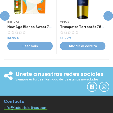
BEBIDAS
VINOS
New Age Blanco Sweet 750 ml Caja de 6 Botellas
Trumpeter Torrontés 750 Ml
53,90
€
14,90
€
Leer más
Añadir al carrito
Únete a nuestras redes sociales
Siempre estarás informado de las últimas novedades
Contacto
info@ladoctalatinos.com