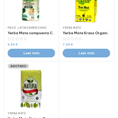
PROD. LATINOAMERICANO
YERBA MATE
Yerba Mate compuesta Campo Claro orgánico 500g
Yerba Mate Kraus Organica 500g
5,99
€
7,99
€
Leer más
Leer más
AGOTADO
YERBA MATE