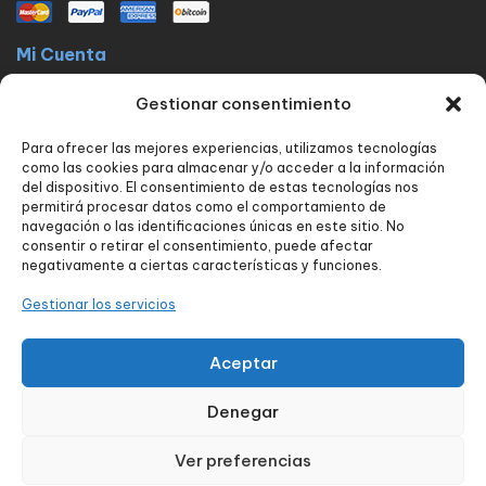
Mi Cuenta
La docta latinos
Mi cuenta
Mis pedidos
Lista de Deseos
Gestionar consentimiento
Contacto
Para ofrecer las mejores experiencias, utilizamos tecnologías
Políticas
como las cookies para almacenar y/o acceder a la información
FAQ
Avisos legales
Política de privacidad
del dispositivo. El consentimiento de estas tecnologías nos
permitirá procesar datos como el comportamiento de
Política de envío y devoluciones
Política de cookies
Contacto
navegación o las identificaciones únicas en este sitio. No
consentir o retirar el consentimiento, puede afectar
Nuestros servicios
negativamente a ciertas características y funciones.
Tienda
Blog
Carrito
Finalizar compra
Seguimiento de pedido
Gestionar los servicios
Contacto
Aceptar
Denegar
Diseñado por:
aColor Software
Ver preferencias
0