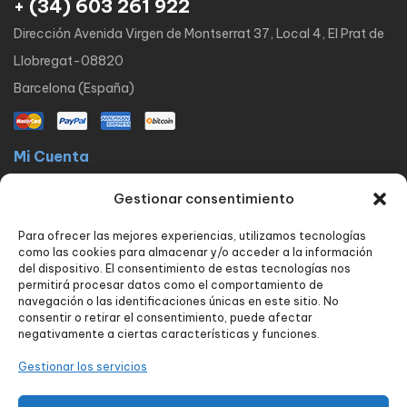
+ (34) 603 261 922
Dirección Avenida Virgen de Montserrat 37, Local 4, El Prat de
Llobregat-08820
Barcelona (España)
Mi Cuenta
La docta latinos
Mi cuenta
Mis pedidos
Lista de Deseos
Gestionar consentimiento
Contacto
Para ofrecer las mejores experiencias, utilizamos tecnologías
Políticas
como las cookies para almacenar y/o acceder a la información
FAQ
Avisos legales
Política de privacidad
del dispositivo. El consentimiento de estas tecnologías nos
permitirá procesar datos como el comportamiento de
Política de envío y devoluciones
Política de cookies
Contacto
navegación o las identificaciones únicas en este sitio. No
consentir o retirar el consentimiento, puede afectar
Nuestros servicios
negativamente a ciertas características y funciones.
Tienda
Blog
Carrito
Finalizar compra
Seguimiento de pedido
Gestionar los servicios
Contacto