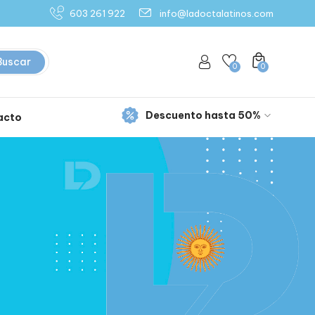
603 261 922
info@ladoctalatinos.com
Buscar
0
0
Descuento hasta 50%
acto