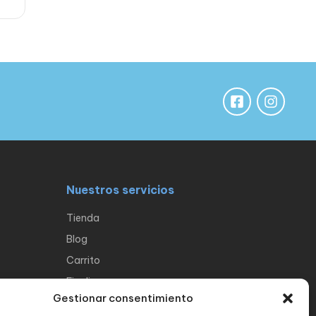
Nuestros servicios
Tienda
Blog
Carrito
Finalizar compra
Gestionar consentimiento
Seguimiento de pedido