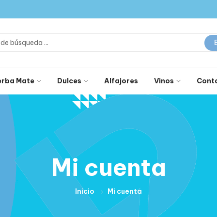
erba Mate
Dulces
Alfajores
Vinos
Cont
Mi cuenta
Inicio
Mi cuenta