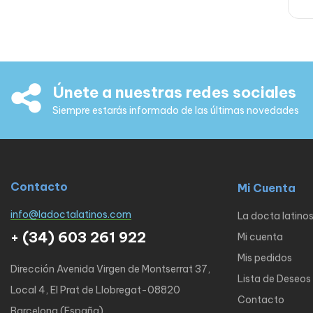
Únete a nuestras redes sociales
Siempre estarás informado de las últimas novedades
Contacto
Mi Cuenta
info@ladoctalatinos.com
La docta latino
+ (34) 603 261 922
Mi cuenta
Mis pedidos
Dirección Avenida Virgen de Montserrat 37,
Lista de Deseos
Local 4, El Prat de Llobregat-08820
Contacto
Barcelona (España)