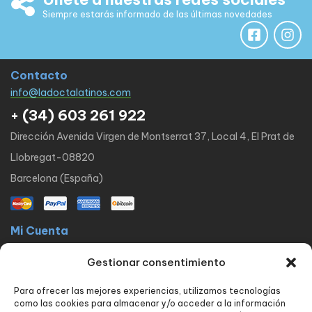
Siempre estarás informado de las últimas novedades
Contacto
info@ladoctalatinos.com
+ (34) 603 261 922
Dirección Avenida Virgen de Montserrat 37, Local 4, El Prat de
Llobregat-08820
Barcelona (España)
Mi Cuenta
La docta latinos
Mi cuenta
Mis pedidos
Lista de Deseos
Gestionar consentimiento
Contacto
Para ofrecer las mejores experiencias, utilizamos tecnologías
Políticas
como las cookies para almacenar y/o acceder a la información