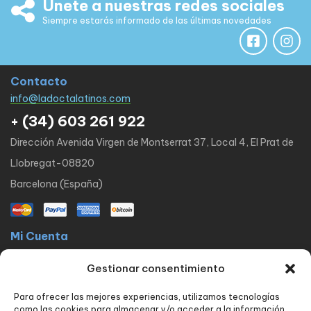
Únete a nuestras redes sociales
Siempre estarás informado de las últimas novedades
Contacto
info@ladoctalatinos.com
+ (34) 603 261 922
Dirección Avenida Virgen de Montserrat 37, Local 4, El Prat de
Llobregat-08820
Barcelona (España)
Mi Cuenta
La docta latinos
Mi cuenta
Mis pedidos
Lista de Deseos
Gestionar consentimiento
Contacto
Para ofrecer las mejores experiencias, utilizamos tecnologías
Políticas
como las cookies para almacenar y/o acceder a la información