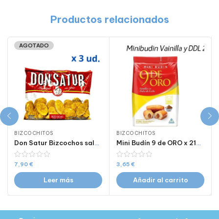
Productos relacionados
AGOTADO
BIZCOCHITOS
BIZCOCHITOS
Don Satur Bizcochos salados 200 gr x 3 ud.
Mini Budín 9 de ORO x 215 Gr.
7,90
€
3,65
€
Leer más
Añadir al carrito