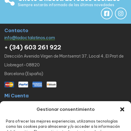
Siempre estarás informado de las últimas novedades
Contacto
info@ladoctalatinos.com
+ (34) 603 261 922
Dirección Avenida Virgen de Montserrat 37, Local 4, El Prat de
Llobregat-08820
Barcelona (España)
Mi Cuenta
La docta latinos
Mi cuenta
Mis pedidos
Lista de Deseos
Gestionar consentimiento
Contacto
Para ofrecer las mejores experiencias, utilizamos tecnologías
Políticas
como las cookies para almacenar y/o acceder a la información
FAQ
Avisos legales
Política de privacidad