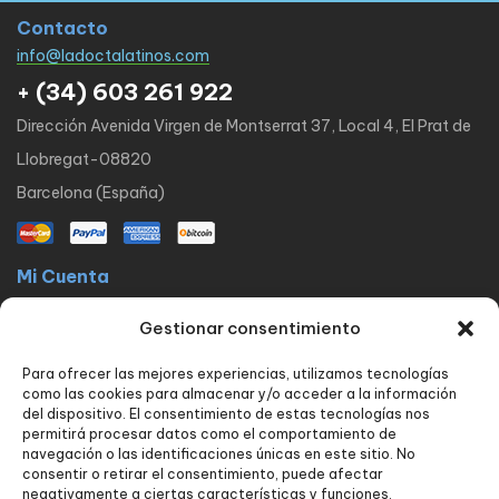
Contacto
info@ladoctalatinos.com
+ (34) 603 261 922
Dirección Avenida Virgen de Montserrat 37, Local 4, El Prat de
Llobregat-08820
Barcelona (España)
Mi Cuenta
La docta latinos
Mi cuenta
Mis pedidos
Lista de Deseos
Gestionar consentimiento
Contacto
Para ofrecer las mejores experiencias, utilizamos tecnologías
Políticas
como las cookies para almacenar y/o acceder a la información
FAQ
Avisos legales
Política de privacidad
del dispositivo. El consentimiento de estas tecnologías nos
permitirá procesar datos como el comportamiento de
Política de envío y devoluciones
Política de cookies
Contacto
navegación o las identificaciones únicas en este sitio. No
consentir o retirar el consentimiento, puede afectar
Nuestros servicios
negativamente a ciertas características y funciones.