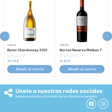
VINOS
VINOS
Rutini Chardonnay 2021 750 Ml
Norton Reserva Malbec 750 ml
26,95
€
18,50
€
Añadir al carrito
Añadir al carrito
Únete a nuestras redes sociales
Siempre estarás informado de las últimas novedades