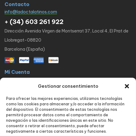
Contacto
info@ladoctalatinos.com
+ (34) 603 261 922
Dirección Avenida Virgen de Montserrat 37, Local 4, El Prat de
Llobregat-08820
Barcelona (España)
Mi Cuenta
La docta latinos
Mi cuenta
Mis pedidos
Lista de Deseos
Gestionar consentimiento
Contacto
Para ofrecer las mejores experiencias, utilizamos tecnologías
Políticas
como las cookies para almacenar y/o acceder a la información
FAQ
Avisos legales
Política de privacidad
del dispositivo. El consentimiento de estas tecnologías nos
permitirá procesar datos como el comportamiento de
Política de envío y devoluciones
Política de cookies
Contacto
navegación o las identificaciones únicas en este sitio. No
consentir o retirar el consentimiento, puede afectar
Nuestros servicios
negativamente a ciertas características y funciones.