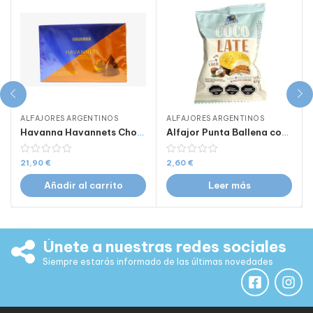
ALFAJORES ARGENTINOS
ALFAJORES ARGENTINOS
Havanna Havannets Chocolate y Dulce de Leche x 12 uds
Alfajor Punta Ballena coco x1 unidad.
21,90
€
2,60
€
Añadir al carrito
Leer más
Únete a nuestras redes sociales
Siempre estarás informado de las últimas novedades