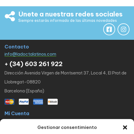
Únete a nuestras redes sociales
Siempre estarás informado de las últimas novedades
Contacto
info@ladoctalatinos.com
+ (34) 603 261 922
Dirección Avenida Virgen de Montserrat 37, Local 4, El Prat de
Llobregat-08820
Barcelona (España)
Mi Cuenta
La docta latinos
Mi cuenta
Mis pedidos
Lista de Deseos
Gestionar consentimiento
Contacto