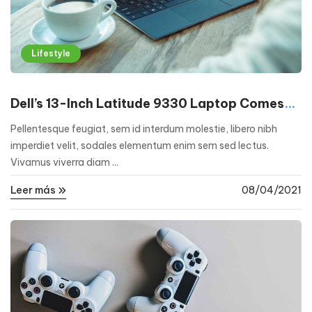
Lifestyle
Dell’s 13-Inch Latitude 9330 Laptop Comes
With Dedicated Buttons for Video Calls
Pellentesque feugiat, sem id interdum molestie, libero nibh
imperdiet velit, sodales elementum enim sem sed lectus.
Vivamus viverra diam ...
Leer más
08/04/2021