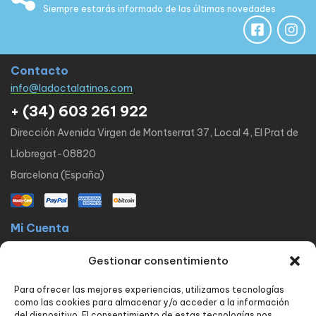
Siempre estarás informado de las últimas novedades
Contacto
info@ladoctalatinos.com
+ (34) 603 261 922
Dirección Avenida Virgen de Montserrat 37, Local 4, El Prat de
Llobregat-08820
Barcelona (España)
Mi Cuenta
La docta latinos
Mi cuenta
Mis pedidos
Lista de Deseos
Gestionar consentimiento
Contacto
Para ofrecer las mejores experiencias, utilizamos tecnologías
Políticas
como las cookies para almacenar y/o acceder a la información
FAQ
Avisos legales
Política de privacidad
del dispositivo. El consentimiento de estas tecnologías nos