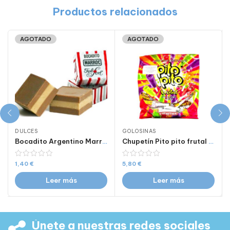
Productos relacionados
AGOTADO
AGOTADO
DULCES
GOLOSINAS
Bocadito Argentino Marroc x ud
Chupetín Pito pito frutal x 24 uds
1,40
€
5,80
€
Leer más
Leer más
Únete a nuestras redes sociales