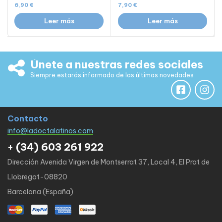
6,90
€
7,90
€
Leer más
Leer más
Únete a nuestras redes sociales
Siempre estarás informado de las últimas novedades
Contacto
info@ladoctalatinos.com
+ (34) 603 261 922
Dirección Avenida Virgen de Montserrat 37, Local 4, El Prat de
Llobregat-08820
Barcelona (España)