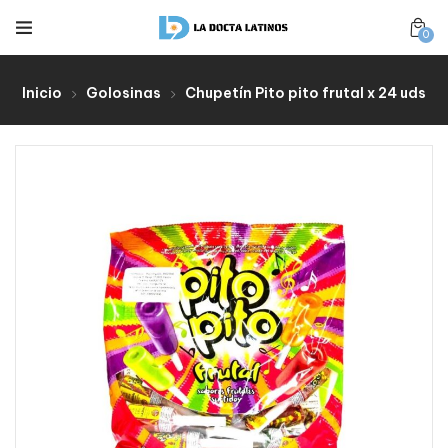
0
Inicio
Golosinas
Chupetín Pito pito frutal x 24 uds