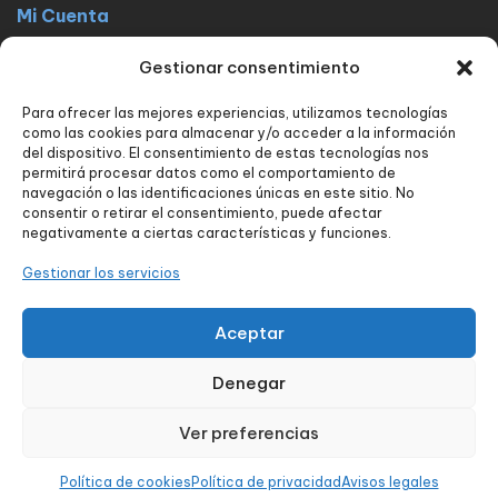
Mi Cuenta
La docta latinos
Mi cuenta
Mis pedidos
Lista de Deseos
Gestionar consentimiento
Contacto
Para ofrecer las mejores experiencias, utilizamos tecnologías
Políticas
como las cookies para almacenar y/o acceder a la información
FAQ
Avisos legales
Política de privacidad
del dispositivo. El consentimiento de estas tecnologías nos
permitirá procesar datos como el comportamiento de
Política de envío y devoluciones
Política de cookies
Contacto
navegación o las identificaciones únicas en este sitio. No
consentir o retirar el consentimiento, puede afectar
Nuestros servicios
negativamente a ciertas características y funciones.
Tienda
Blog
Carrito
Finalizar compra
Seguimiento de pedido
Gestionar los servicios
Contacto
Aceptar
Denegar
Diseñado por:
aColor Software
Ver preferencias
0
Política de cookies
Política de privacidad
Avisos legales
INICIO
BUSCAR
CARRO
MI CUENTA