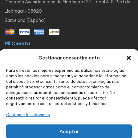
Dirección Avenida Virgen de Montserrat 37, Local 4, El Prat de
Llobregat-08820
Barcelona (España)
Mi Cuenta
La docta latinos
Mi cuenta
Mis pedidos
Lista de Deseos
Gestionar consentimiento
Contacto
Para ofrecer las mejores experiencias, utilizamos tecnologías
Políticas
como las cookies para almacenar y/o acceder a la información
FAQ
Avisos legales
Política de privacidad
del dispositivo. El consentimiento de estas tecnologías nos
permitirá procesar datos como el comportamiento de
Política de envío y devoluciones
Política de cookies
Contacto
navegación o las identificaciones únicas en este sitio. No
consentir o retirar el consentimiento, puede afectar
Nuestros servicios
negativamente a ciertas características y funciones.
Tienda
Blog
Carrito
Finalizar compra
Seguimiento de pedido
Gestionar los servicios
Contacto
Aceptar