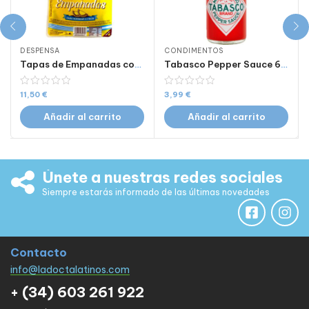
DESPENSA
CONDIMENTOS
Tapas de Empanadas como las de alla 12 uds x 3 paquetes 14 cm 460 Gr
Tabasco Pepper Sauce 60 ml
11,50
€
3,99
€
Añadir al carrito
Añadir al carrito
Únete a nuestras redes sociales
Siempre estarás informado de las últimas novedades
Contacto
info@ladoctalatinos.com
+ (34) 603 261 922