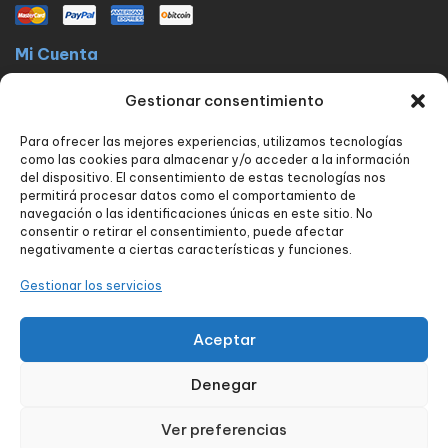
Mi Cuenta
La docta latinos
Mi cuenta
Mis pedidos
Lista de Deseos
Gestionar consentimiento
Contacto
Para ofrecer las mejores experiencias, utilizamos tecnologías
Políticas
como las cookies para almacenar y/o acceder a la información
FAQ
Avisos legales
Política de privacidad
del dispositivo. El consentimiento de estas tecnologías nos
permitirá procesar datos como el comportamiento de
Política de envío y devoluciones
Política de cookies
Contacto
navegación o las identificaciones únicas en este sitio. No
consentir o retirar el consentimiento, puede afectar
Nuestros servicios
negativamente a ciertas características y funciones.
Tienda
Blog
Carrito
Finalizar compra
Seguimiento de pedido
Gestionar los servicios
Contacto
Aceptar
Denegar
Diseñado por:
aColor Software
Ver preferencias