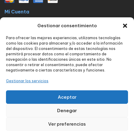
Mi Cuenta
La docta latinos
Mi cuenta
Mis pedidos
Lista de Deseos
Gestionar consentimiento
Contacto
Para ofrecer las mejores experiencias, utilizamos tecnologías
Políticas
como las cookies para almacenar y/o acceder a la información
FAQ
Avisos legales
Política de privacidad
del dispositivo. El consentimiento de estas tecnologías nos
permitirá procesar datos como el comportamiento de
Política de envío y devoluciones
Política de cookies
Contacto
navegación o las identificaciones únicas en este sitio. No
consentir o retirar el consentimiento, puede afectar
Nuestros servicios
negativamente a ciertas características y funciones.
Tienda
Blog
Carrito
Finalizar compra
Seguimiento de pedido
Gestionar los servicios
Contacto
Aceptar
Denegar
Diseñado por:
aColor Software
Ver preferencias
0