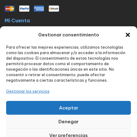
Mi Cuenta
La docta latinos
Mi cuenta
Mis pedidos
Lista de Deseos
Gestionar consentimiento
Contacto
Para ofrecer las mejores experiencias, utilizamos tecnologías
Políticas
como las cookies para almacenar y/o acceder a la información
FAQ
Avisos legales
Política de privacidad
del dispositivo. El consentimiento de estas tecnologías nos
permitirá procesar datos como el comportamiento de
Política de envío y devoluciones
Política de cookies
Contacto
navegación o las identificaciones únicas en este sitio. No
consentir o retirar el consentimiento, puede afectar
Nuestros servicios
negativamente a ciertas características y funciones.
Tienda
Blog
Carrito
Finalizar compra
Seguimiento de pedido
Gestionar los servicios
Contacto
Aceptar
Denegar
Diseñado por:
aColor Software
Ver preferencias