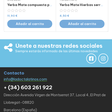
Yerba Mate compuesta para nerviosos Cabral 1kg
Yerba Mate Hierbas serranas CBSé de 500g
11,90
€
4,50
€
Añadir al carrito
Añadir al carrito
Únete a nuestras redes sociales
Siempre estarás informado de las últimas novedades
Contacto
info@ladoctalatinos.com
+ (34) 603 261 922
Dirección Avenida Virgen de Montserrat 37, Local 4, El Prat de
Llobregat-08820
Barcelona (España)