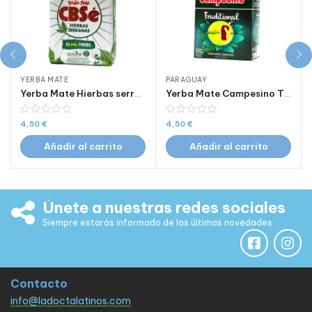
YERBA MATE
PARAGUAY
Yerba Mate Hierbas serranas CBSé de 500g
Yerba Mate Campesino Tradicional 500g
4,50
€
4,50
€
Añadir al carrito
Añadir al carrito
Únete a nuestras redes sociales
Siempre estarás informado de las últimas novedades
Contacto
info@ladoctalatinos.com