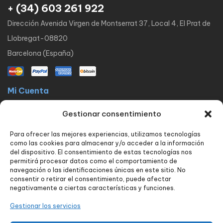
+ (34) 603 261 922
Dirección Avenida Virgen de Montserrat 37, Local 4, El Prat de
Llobregat-08820
Barcelona (España)
Mi Cuenta
La docta latinos
Mi cuenta
Mis pedidos
Lista de Deseos
Gestionar consentimiento
Contacto
Para ofrecer las mejores experiencias, utilizamos tecnologías
Políticas
como las cookies para almacenar y/o acceder a la información
FAQ
Avisos legales
Política de privacidad
del dispositivo. El consentimiento de estas tecnologías nos
permitirá procesar datos como el comportamiento de
Política de envío y devoluciones
Política de cookies
Contacto
navegación o las identificaciones únicas en este sitio. No
consentir o retirar el consentimiento, puede afectar
Nuestros servicios
negativamente a ciertas características y funciones.
Tienda
Blog
Carrito
Finalizar compra
Seguimiento de pedido
Gestionar los servicios
Contacto