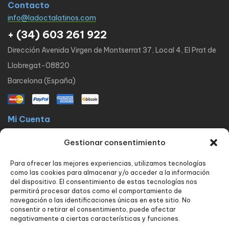
Contacto
info@ladoctalatinos.com
+ (34) 603 261 922
Dirección Avenida Virgen de Montserrat 37, Local 4, El Prat de
Llobregat-08820
Barcelona (España)
Mi Cuenta
La docta latinos
Mi cuenta
Mis pedidos
Lista de Deseos
Gestionar consentimiento
Contacto
Para ofrecer las mejores experiencias, utilizamos tecnologías
Políticas
como las cookies para almacenar y/o acceder a la información
FAQ
Avisos legales
Política de privacidad
del dispositivo. El consentimiento de estas tecnologías nos
permitirá procesar datos como el comportamiento de
Política de envío y devoluciones
Política de cookies
Contacto
navegación o las identificaciones únicas en este sitio. No
consentir o retirar el consentimiento, puede afectar
Nuestros servicios
negativamente a ciertas características y funciones.
Tienda
Blog
Carrito
Finalizar compra
Seguimiento de pedido