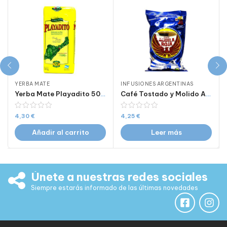
YERBA MATE
INFUSIONES ARGENTINAS
Yerba Mate Playadito 500g
Café Tostado y Molido Aguila Roja 250g
4,30
€
4,25
€
Añadir al carrito
Leer más
Únete a nuestras redes sociales
Siempre estarás informado de las últimas novedades