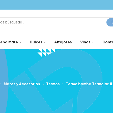
erba Mate
Dulces
Alfajores
Vinos
Cont
Mates y Accesorios
Termos
Termo bomba Termolar 1