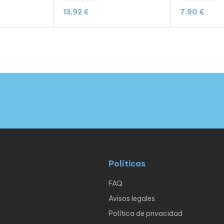
13,92
€
7,90
€
carrito
Añadir al carrito
Le
Políticas
s
FAQ
Avisos legales
Política de privacidad