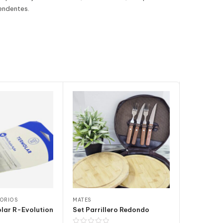
rendentes.
SORIOS
MATES
MATES
lar R-Evolution
Set Parrillero Redondo
Mate Onda