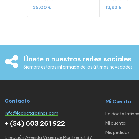
39,00
€
13,92
€
Añadir al carrito
Añadir al 
Únete a nuestras redes sociales
Siempre estarás informado de las últimas novedades
Contacto
Mi Cuenta
info@ladoctalatinos.com
La docta latino
+ (34) 603 261 922
Mi cuenta
Mis pedidos
Dirección Avenida Virgen de Montserrat 37,