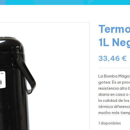
Termo
1L Ne
33,46
€
La Bomba Mágica
gotea.
Es un pro
resistencia alto 
diaria en casa o 
la calidad de lo
térmica diferenci
mucho más tiem
1 disponibles