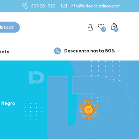
603 261 922
info@ladoctalatinos.com
Buscar
0
0
Descuento hasta 50%
acto
L Negro