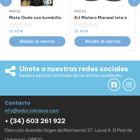
MATES
MATES
Mate Onda con bombilla.
Kit Matero Marwal lata negro.
13,92
€
21,90
€
Añadir al carrito
Añadir al carrito
Únete a nuestras redes sociales
Siempre estarás informado de las últimas novedades
Contacto
info@ladoctalatinos.com
+ (34) 603 261 922
Dirección Avenida Virgen de Montserrat 37, Local 4, El Prat de
Llobregat-08820