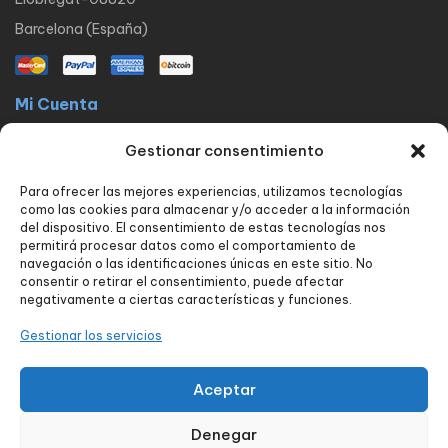
Barcelona (España)
Mi Cuenta
La docta latinos
Mi cuenta
Mis pedidos
Lista de Deseos
Gestionar consentimiento
Contacto
Para ofrecer las mejores experiencias, utilizamos tecnologías
Políticas
como las cookies para almacenar y/o acceder a la información
FAQ
Avisos legales
Política de privacidad
del dispositivo. El consentimiento de estas tecnologías nos
permitirá procesar datos como el comportamiento de
Política de envío y devoluciones
Política de cookies
Contacto
navegación o las identificaciones únicas en este sitio. No
consentir o retirar el consentimiento, puede afectar
Nuestros servicios
negativamente a ciertas características y funciones.
Tienda
Blog
Carrito
Finalizar compra
Seguimiento de pedido
Gestionar los servicios
Contacto
Aceptar
Denegar