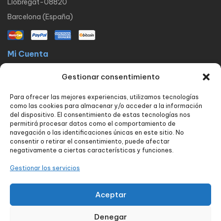
Llobregat-08820
Barcelona (España)
Mi Cuenta
La docta latinos
Mi cuenta
Mis pedidos
Lista de Deseos
Gestionar consentimiento
Contacto
Para ofrecer las mejores experiencias, utilizamos tecnologías
Políticas
como las cookies para almacenar y/o acceder a la información
FAQ
Avisos legales
Política de privacidad
del dispositivo. El consentimiento de estas tecnologías nos
permitirá procesar datos como el comportamiento de
Política de envío y devoluciones
Política de cookies
Contacto
navegación o las identificaciones únicas en este sitio. No
consentir o retirar el consentimiento, puede afectar
Nuestros servicios
negativamente a ciertas características y funciones.
Tienda
Blog
Carrito
Finalizar compra
Seguimiento de pedido
Gestionar los servicios
Contacto
Aceptar
Denegar