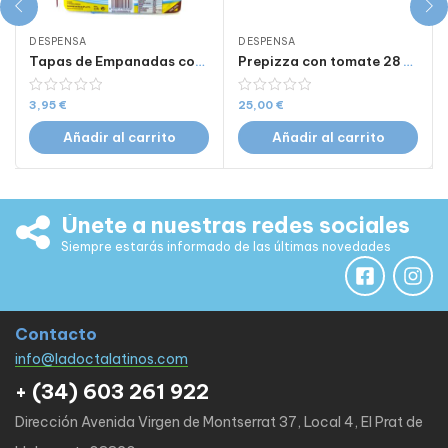
DESPENSA
DESPENSA
Tapas de Empanadas como las de allá x 12 uds 14 cm 460 Gr
Prepizza con tomate 28 cm x 10 uds
3,95
€
25,00
€
Añadir al carrito
Añadir al carrito
Únete a nuestras redes sociales
Siempre estarás informado de las últimas novedades
Contacto
info@ladoctalatinos.com
+ (34) 603 261 922
Dirección Avenida Virgen de Montserrat 37, Local 4, El Prat de