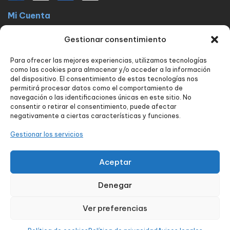
Mi Cuenta
La docta latinos
Mi cuenta
Mis pedidos
Lista de Deseos
Gestionar consentimiento
Contacto
Para ofrecer las mejores experiencias, utilizamos tecnologías
Políticas
como las cookies para almacenar y/o acceder a la información
FAQ
Avisos legales
Política de privacidad
del dispositivo. El consentimiento de estas tecnologías nos
permitirá procesar datos como el comportamiento de
Política de envío y devoluciones
Política de cookies
Contacto
navegación o las identificaciones únicas en este sitio. No
consentir o retirar el consentimiento, puede afectar
Nuestros servicios
negativamente a ciertas características y funciones.
Tienda
Blog
Carrito
Finalizar compra
Seguimiento de pedido
Gestionar los servicios
Contacto
Aceptar
Denegar
Diseñado por:
aColor Software
Ver preferencias
0