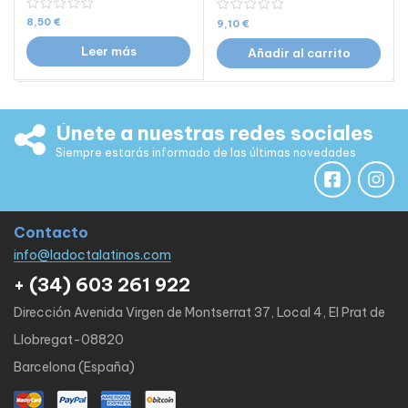
8,50
€
9,10
€
Leer más
Añadir al carrito
Únete a nuestras redes sociales
Siempre estarás informado de las últimas novedades
Contacto
info@ladoctalatinos.com
+ (34) 603 261 922
Dirección Avenida Virgen de Montserrat 37, Local 4, El Prat de
Llobregat-08820
Barcelona (España)